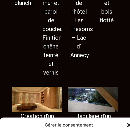
blanchi
mur et
de
et
paroi
l’hôtel
bois
de
Les
flotté
douche.
Trésoms
Finition
– Lac
chêne
d’
teinté
Annecy
et
vernis
Création d’un
Habillage d’un
pool house en
aquarium en
Gérer le consentement