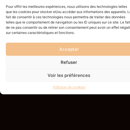
chêne gougé
frêne cannelé
Pour offrir les meilleures expériences, nous utilisons des technologies telles
blanchi.
pour rappeler
que les cookies pour stocker et/ou accéder aux informations des appareils. L
fait de consentir à ces technologies nous permettra de traiter des données
Portes de
le mouvement
telles que le comportement de navigation ou les ID uniques sur ce site. Le fai
de ne pas consentir ou de retirer son consentement peut avoir un effet négati
communication
de la vague
sur certaines caractéristiques et fonctions.
en verre laqué
blanc et bois
Accepter
flotté
Refuser
Voir les préférences
Politique de cookies
Agencement
Meuble de
de salon avec
salon en béton
rétroéclairage
ciré et laque
haut et bas.
gris clair