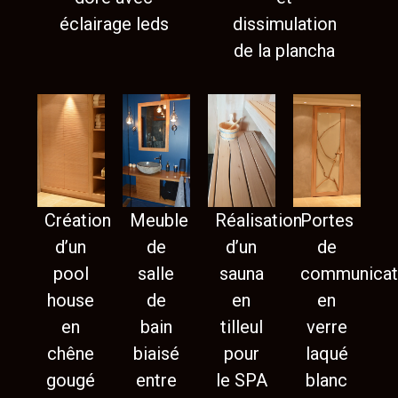
éclairage leds
dissimulation
de la plancha
Création
Meuble
Réalisation
Portes
d’un
de
d’un
de
pool
salle
sauna
communicat
house
de
en
en
en
bain
tilleul
verre
chêne
biaisé
pour
laqué
gougé
entre
le SPA
blanc