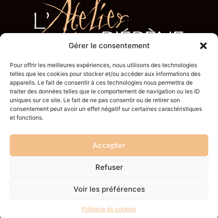
Gérer le consentement
Pour offrir les meilleures expériences, nous utilisons des technologies
telles que les cookies pour stocker et/ou accéder aux informations des
appareils. Le fait de consentir à ces technologies nous permettra de
traiter des données telles que le comportement de navigation ou les ID
uniques sur ce site. Le fait de ne pas consentir ou de retirer son
consentement peut avoir un effet négatif sur certaines caractéristiques
ADRESSE
et fonctions.
Atelier d’Ébène à Annecy
Accepter
10 chemin du génie militaire 74940 Annecy-le-Vieux
Refuser
CONTACT
Voir les préférences
Tél. :
+33 4 50 66 59 69
Mentions légales
• Réalisation :
inspire.cool
Politique de cookies