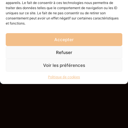
appareils. Le fait de consentir à ces technologies nous permettra de
traiter des données telles que le comportement de navigation ou les ID
uniques sur ce site. Le fait de ne pas consentir ou de retirer son
consentement peut avoir un effet négatif sur certaines caractéristiques
et fonctions.
UN PROJET ? CONTACTEZ
Accepter
L'ATELIER D'ÉBÈNE À ANNECY
NOUS CONTACTER
Refuser
Voir les préférences
Politique de cookies